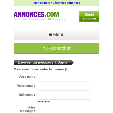
Mon compte / Gérer mes annonces
Trouvez la bonne affaire parmi
101313
annonces !
Menu
Accueil
Rechercher
Déposer une annonce
Envoyer un message à Daniel
Toutes les annonces
Mes annonces sélectionnées
(0)
Mon compte
Votre nom :
Aide
Votre email :
Téléphone :
(optionnel)
Votre
message :