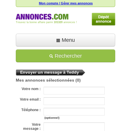
Mon compte / Gérer mes annonces
Trouvez la bonne affaire parmi
101320
annonces !
Menu
Accueil
Rechercher
Déposer une annonce
Envoyer un message à Teddy
Toutes les annonces
Mes annonces sélectionnées
(0)
Mon compte
Votre nom :
Aide
Votre email :
Téléphone :
(optionnel)
Votre
message :