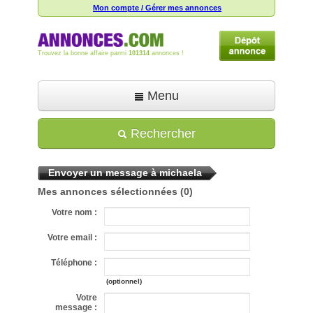
Mon compte / Gérer mes annonces
Trouvez la bonne affaire parmi
101314
annonces !
Menu
Accueil
Rechercher
Déposer une annonce
Envoyer un message à michaela
Toutes les annonces
Mes annonces sélectionnées
(0)
Mon compte
Votre nom :
Aide
Votre email :
Téléphone :
(optionnel)
Votre
message :