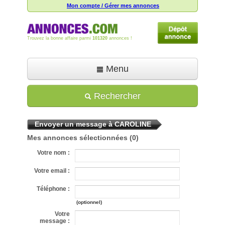
Mon compte / Gérer mes annonces
Trouvez la bonne affaire parmi
101320
annonces !
Menu
Accueil
Rechercher
Déposer une annonce
Envoyer un message à CAROLINE
Toutes les annonces
Mes annonces sélectionnées
(0)
Mon compte
Votre nom :
Aide
Votre email :
Téléphone :
(optionnel)
Votre
message :