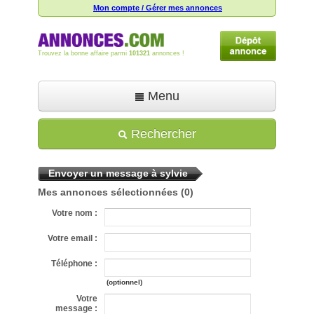
Mon compte / Gérer mes annonces
Trouvez la bonne affaire parmi
101321
annonces !
Menu
Accueil
Rechercher
Déposer une annonce
Envoyer un message à sylvie
Toutes les annonces
Mes annonces sélectionnées
(0)
Mon compte
Votre nom :
Aide
Votre email :
Téléphone :
(optionnel)
Votre
message :