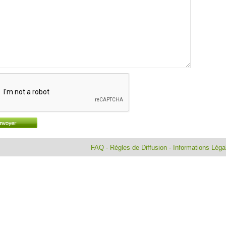
FAQ
-
Règles de Diffusion
-
Informations Lég