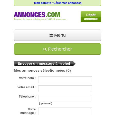
Mon compte / Gérer mes annonces
Trouvez la bonne affaire parmi
101320
annonces !
Menu
Accueil
Rechercher
Déposer une annonce
Envoyer un message à michel
Toutes les annonces
Mes annonces sélectionnées
(0)
Mon compte
Votre nom :
Aide
Votre email :
Téléphone :
(optionnel)
Votre
message :