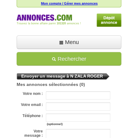
Mon compte / Gérer mes annonces
Trouvez la bonne affaire parmi
101320
annonces !
Menu
Accueil
Rechercher
Déposer une annonce
Envoyer un message à N ZALA ROGER
Toutes les annonces
Mes annonces sélectionnées
(0)
Mon compte
Votre nom :
Aide
Votre email :
Téléphone :
(optionnel)
Votre
message :