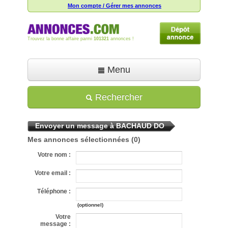
Mon compte / Gérer mes annonces
Trouvez la bonne affaire parmi
101321
annonces !
Menu
Accueil
Rechercher
Déposer une annonce
Envoyer un message à BACHAUD DO
Toutes les annonces
Mes annonces sélectionnées
(0)
Mon compte
Votre nom :
Aide
Votre email :
Téléphone :
(optionnel)
Votre
message :