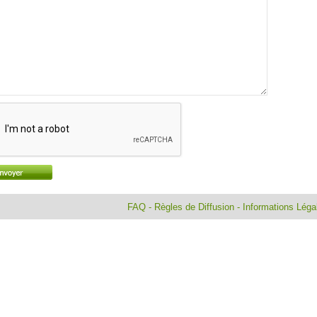
FAQ
-
Règles de Diffusion
-
Informations Lég