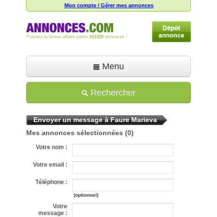
Mon compte / Gérer mes annonces
Trouvez la bonne affaire parmi
101320
annonces !
Menu
Accueil
Rechercher
Déposer une annonce
Envoyer un message à Faure Marieva
Toutes les annonces
Mes annonces sélectionnées
(0)
Mon compte
Votre nom :
Aide
Votre email :
Téléphone :
(optionnel)
Votre
message :