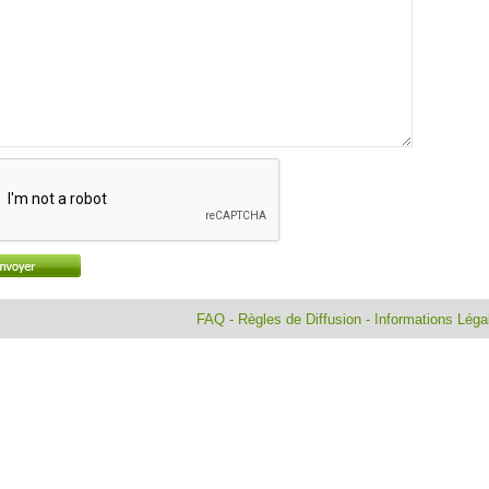
FAQ
-
Règles de Diffusion
-
Informations Lég