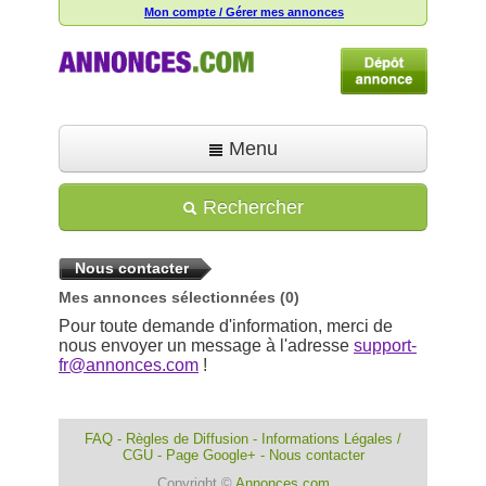
Mon compte / Gérer mes annonces
Menu
Accueil
Rechercher
Déposer une annonce
Nous contacter
Toutes les annonces
Mes annonces sélectionnées
(0)
Mon compte
Pour toute demande d'information, merci de
nous envoyer un message à l'adresse
support-
Aide
fr@annonces.com
!
FAQ
-
Règles de Diffusion
-
Informations Légales /
CGU
-
Page Google+
-
Nous contacter
Copyright ©
Annonces.com