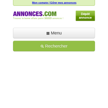
Mon compte / Gérer mes annonces
Trouvez la bonne affaire parmi
101315
annonces !
Menu
Accueil
Rechercher
Déposer une annonce
Toutes les annonces
Mon compte
Aide