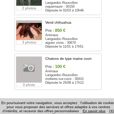
Languedoc-Roussillon
roquemaure - 30150
2 photos
Déposée le 02/03 à 10h46
Vend chihuahua
850 €
Prix :
Animaux
Languedoc-Roussillon
3 photos
aigues vives - 30670
Déposée le 11/01 à 17h51
Chatons de type maine coon
100 €
Prix :
Animaux
Languedoc-Roussillon
molieres-sur-ceze - 30410
Déposée le 25/08 à 17h12
0 photo
En poursuivant votre navigation, vous acceptez : l'utilisation de cookie
FAQ
-
Règles de Diffusion
-
Informations Légales /
pour vous proposer des services et offres adaptés à vos centres
CGU
-
Page Google+
-
Nous contacter
d'intérêts, et recevoir des offres personnalisées
En savoir plus
(X)