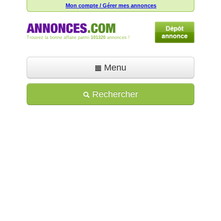
Mon compte / Gérer mes annonces
Trouvez la bonne affaire parmi
101320
annonces !
Menu
Accueil
Rechercher
Déposer une annonce
Toutes les annonces
Mon compte
Aide