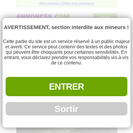
Mon compte / Gérer mes annonces
Trouvez la bonne affaire parmi
101320
annonces !
AVERTISSEMENT, section interdite aux mineurs !
Menu
Cette partie du site est un service réservé à un public majeur
et averti. Ce service peut contenir des textes et des photos
qui peuvent être choquants pour certaines sensibilités. En
Accueil
Rechercher
entrant, vous déclarez prendre vos responsabilités vis-à-vis
de ce contenu.
Déposer une annonce
Mes annonces sélectionnées
(0)
Toutes les annonces
Bateau à vendre 5800 Euros
ENTRER
Mon compte
Annonce déposée par
christian grillet
le 02/08/21
Aide
Sortir