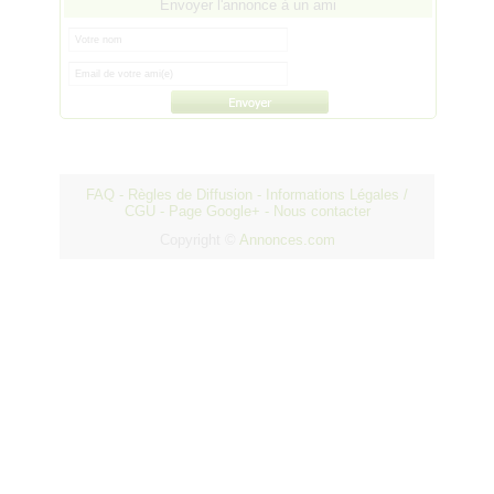
Envoyer l'annonce à un ami
FAQ
-
Règles de Diffusion
-
Informations Légales /
CGU
-
Page Google+
-
Nous contacter
Copyright ©
Annonces.com