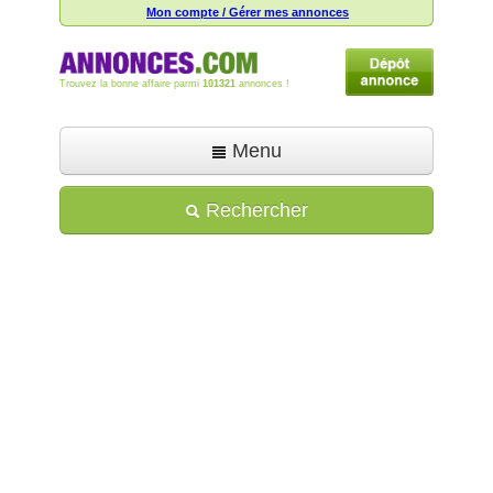
Mon compte / Gérer mes annonces
Trouvez la bonne affaire parmi
101321
annonces !
Menu
Accueil
Rechercher
Déposer une annonce
Toutes les annonces
Mon compte
Aide