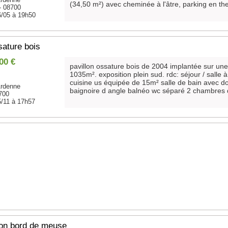
(34,50 m²) avec cheminée à l'âtre, parking en the
 08700
6/05 à 19h50
ature bois
00 €
pavillon ossature bois de 2004 implantée sur une
1035m². exposition plein sud. rdc: séjour / salle
cuisine us équipée de 15m² salle de bain avec d
rdenne
baignoire d angle balnéo wc séparé 2 chambres d
700
5/11 à 17h57
son bord de meuse