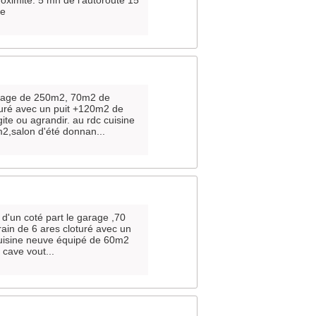
oximité. 5 mn de l'autoroute 15
re
garage de 250m2, 70m2 de
turé avec un puit +120m2 de
te ou agrandir. au rdc cuisine
2,salon d'été donnan...
d'un coté part le garage ,70
ain de 6 ares cloturé avec un
 cuisine neuve équipé de 60m2
 cave vout...