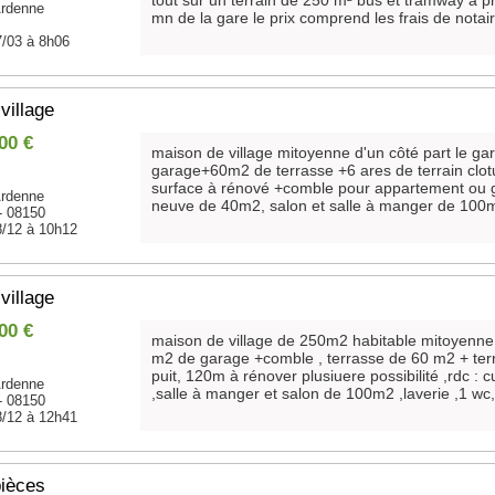
tout sur un terrain de 250 m² bus et tramway à pr
rdenne
mn de la gare le prix comprend les frais de notai
7/03 à 8h06
village
00 €
maison de village mitoyenne d'un côté part le 
garage+60m2 de terrasse +6 ares de terrain clo
surface à rénové +comble pour appartement ou gi
rdenne
neuve de 40m2, salon et salle à manger de 100m
- 08150
8/12 à 10h12
village
00 €
maison de village de 250m2 habitable mitoyenne 
m2 de garage +comble , terrasse de 60 m2 + terr
puit, 120m à rénover plusiuere possibilité ,rdc :
rdenne
,salle à manger et salon de 100m2 ,laverie ,1 wc,
- 08150
8/12 à 12h41
pièces