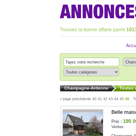
Trouvez la bonne affaire parmi
101
Accu
Champagne-Ardenne
Toutes 
< page précédente
40
41
42
43
44
45
46
T
Belle mais
195 0
Prix :
Ventes
Champagne-A