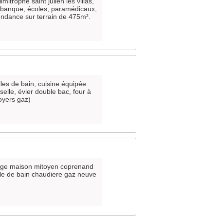
mitrophe saint julien les villas,
banque, écoles, paramédicaux,
ndance sur terrain de 475m².
les de bain, cuisine équipée
elle, évier double bac, four à
oyers gaz)
arage maison mitoyen coprenand
alle de bain chaudiere gaz neuve