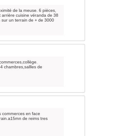
oximité de la meuse. 6 pièces,
t arrière cuisine véranda de 38
 sur un terrain de + de 3000
:commerces,collège.
4 chambres,sallles de
ous commerces en face
rrain.a15mn de reims tres