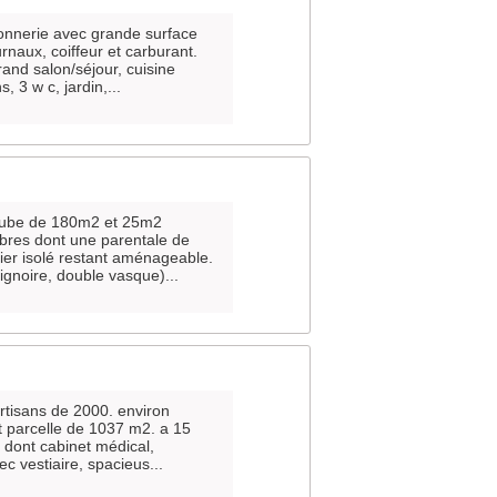
tonnerie avec grande surface
rnaux, coiffeur et carburant.
and salon/séjour, cuisine
 3 w c, jardin,...
'aube de 180m2 et 25m2
bres dont une parentale de
nier isolé restant aménageable.
gnoire, double vasque)...
artisans de 2000. environ
t parcelle de 1037 m2. a 15
 dont cabinet médical,
c vestiaire, spacieus...