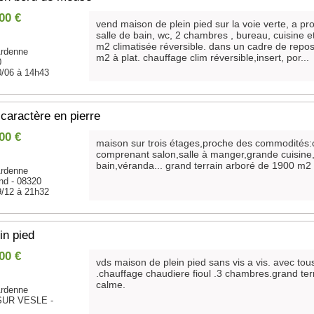
00 €
vend maison de plein pied sur la voie verte, a pr
salle de bain, wc, 2 chambres , bureau, cuisine e
m2 climatisée réversible. dans un cadre de repos
rdenne
m2 à plat. chauffage clim réversible,insert, por...
0
0/06 à 14h43
caractère en pierre
00 €
maison sur trois étages,proche des commodités
comprenant salon,salle à manger,grande cuisine,
bain,véranda... grand terrain arboré de 1900 m2
rdenne
and - 08320
9/12 à 21h32
in pied
00 €
vds maison de plein pied sans vis a vis. avec t
.chauffage chaudiere fioul .3 chambres.grand te
calme.
rdenne
UR VESLE -