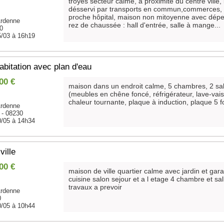
troyes secteur calme, à proximité du centre ville, li
désservi par transports en commun,commerces, 
proche hôpital, maison non mitoyenne avec dépe
rdenne
rez de chaussée : hall d'entrée, salle à mange...
00
5/03 à 16h19
abitation avec plan d'eau
00 €
maison dans un endroit calme, 5 chambres, 2 sal
(meubles en chêne foncé, réfrigérateur, lave-vaiss
chaleur tournante, plaque à induction, plaque 5 f
rdenne
- 08230
0/05 à 14h34
ville
00 €
maison de ville quartier calme avec jardin et g
cuisine salon sejour et a l etage 4 chambre et s
travaux a prevoir
rdenne
0
0/05 à 10h44