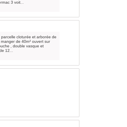
rmac 3 voit...
 parcelle cloturée et arborée de
 à manger de 40m² ouvert sur
ouche , double vasque et
e 12...