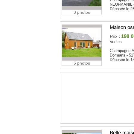
NEUFMANIL -
Déposée le 2
3 photos
Maison oss
198 0
Prix :
Ventes
Champagne-A
Dormans - 51
Déposée le 1
5 photos
Belle mai