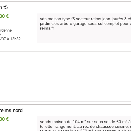
n t5
00 €
vds maison type f5 secteur reims jean-jaurès 3 
jardin clos arboré garage sous-sol complet pour
reims.fr
rdenne
0
5/07 à 13h32
reims nord
00 €
vends maison de 104 m² sur sous sol de 60 m² à 
toilette, rangement. au rez de chaussée cuisine, s