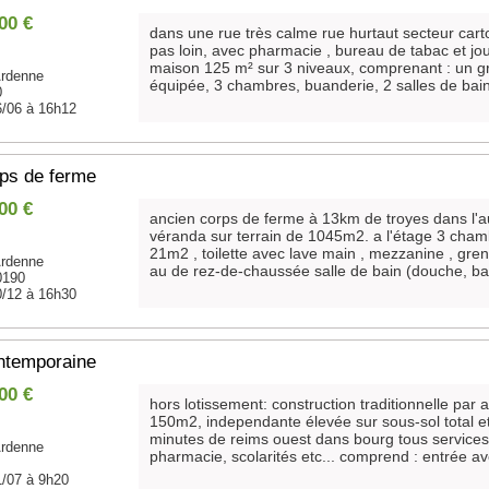
00 €
dans une rue très calme rue hurtaut secteur car
pas loin, avec pharmacie , bureau de tabac et jou
maison 125 m² sur 3 niveaux, comprenant : un gr
rdenne
équipée, 3 chambres, buanderie, 2 salles de bains,
0
6/06 à 16h12
ps de ferme
00 €
ancien corps de ferme à 13km de troyes dans l
véranda sur terrain de 1045m2. a l'étage 3 cham
21m2 , toilette avec lave main , mezzanine , gre
rdenne
au de rez-de-chaussée salle de bain (douche, bai
0190
0/12 à 16h30
ntemporaine
00 €
hors lotissement: construction traditionnelle par 
150m2, independante élevée sur sous-sol total e
minutes de reims ouest dans bourg tous services
rdenne
pharmacie, scolarités etc... comprend : entrée ave
1/07 à 9h20