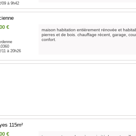
2/09 à 9h42
cienne
00 €
maison habitation entièrement rénovée et habita
pierres et de bois. chauffage récent, garage, cour
confort.
rdenne
10360
2/11 à 20h26
oyes 115m²
00 €