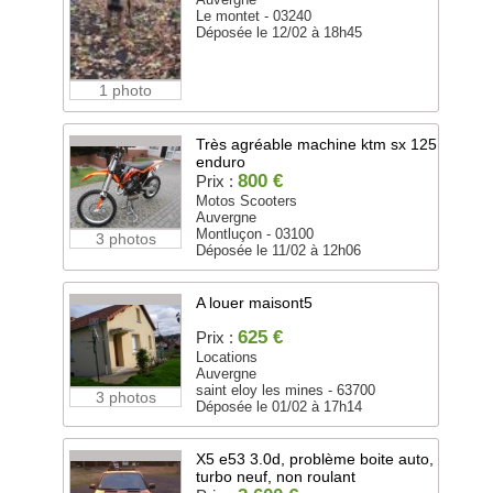
Le montet - 03240
Déposée le 12/02 à 18h45
1 photo
Très agréable machine ktm sx 125
enduro
800 €
Prix :
Motos Scooters
Auvergne
Montluçon - 03100
3 photos
Déposée le 11/02 à 12h06
A louer maisont5
625 €
Prix :
Locations
Auvergne
saint eloy les mines - 63700
3 photos
Déposée le 01/02 à 17h14
X5 e53 3.0d, problème boite auto,
turbo neuf, non roulant