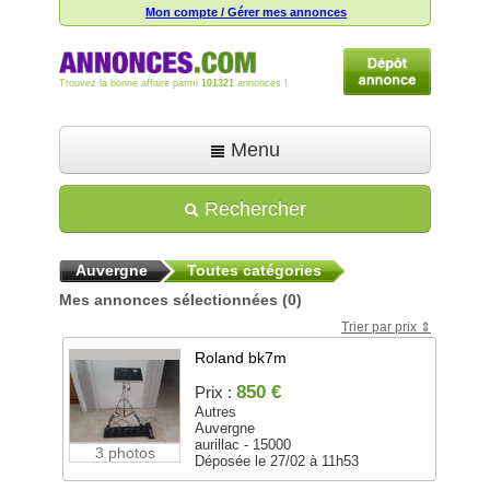
Mon compte / Gérer mes annonces
Trouvez la bonne affaire parmi
101321
annonces !
Menu
Accueil
Rechercher
Déposer une annonce
Auvergne
Toutes catégories
Toutes les annonces
Mes annonces sélectionnées
(0)
Mon compte
Trier par prix
Aide
Roland bk7m
850 €
Prix :
Autres
Auvergne
aurillac - 15000
3 photos
Déposée le 27/02 à 11h53