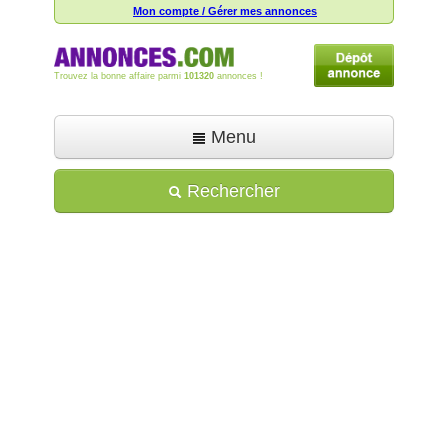
Mon compte / Gérer mes annonces
Trouvez la bonne affaire parmi
101320
annonces !
Menu
Accueil
Rechercher
Déposer une annonce
Toutes les annonces
Mon compte
Aide