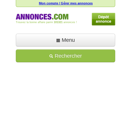
Mon compte / Gérer mes annonces
Trouvez la bonne affaire parmi
101321
annonces !
Menu
Accueil
Rechercher
Déposer une annonce
Toutes les annonces
Mon compte
Aide