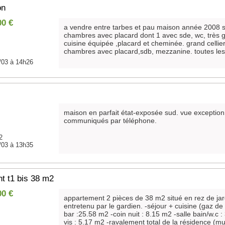
on
00 €
a vendre entre tarbes et pau maison année 2008 su
chambres avec placard dont 1 avec sde, wc, très g
cuisine équipée ,placard et cheminée. grand cellier
chambres avec placard,sdb, mezzanine. toutes les
/03 à 14h26
maison en parfait état-exposée sud. vue exceptionn
communiqués par téléphone.
2
/03 à 13h35
t t1 bis 38 m2
00 €
appartement 2 pièces de 38 m2 situé en rez de ja
entretenu par le gardien. -séjour + cuisine (gaz de 
bar :25.58 m2 -coin nuit : 8.15 m2 -salle bain/w.c 
vis : 5.17 m2 -ravalement total de la résidence (mu