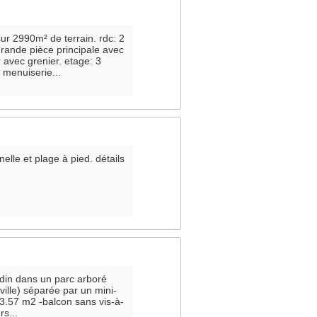
r 2990m² de terrain. rdc: 2
rande pièce principale avec
 avec grenier. etage: 3
 menuiserie...
elle et plage à pied. détails
rdin dans un parc arboré
ville) séparée par un mini-
: 3.57 m2 -balcon sans vis-à-
rs...