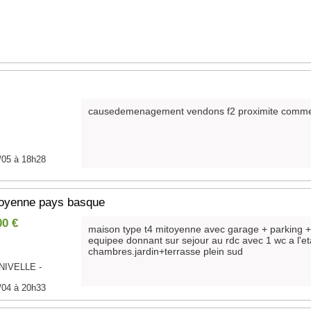
causedemenagement vendons f2 proximite comm
/05 à 18h28
oyenne pays basque
00 €
maison type t4 mitoyenne avec garage + parking +
equipee donnant sur sejour au rdc avec 1 wc a l'e
chambres.jardin+terrasse plein sud
NIVELLE -
/04 à 20h33