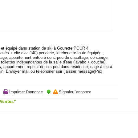
 équipé dans station de ski à Gourette POUR 4
sés + clic-clac 140) penderie, kitchenette toute équipée ,
itrage, appartement entouré donc peu de chauffage, concierge,
, toilettes indépendantes de la salle d'eau (lavabo + douche),
els, appartement repeint depuis peu dans résidence, cage à ski à
min. Envoyer mail ou téléphoner soir (laisser message)Prix
Imprimer l'annonce
Signaler l'annonce
"Ventes"