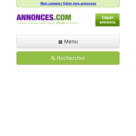
Mon compte / Gérer mes annonces
Trouvez la bonne affaire parmi
101320
annonces !
Menu
Accueil
Rechercher
Déposer une annonce
Toutes les annonces
Mon compte
Aide