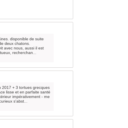
nes. disponible de suite
de deux chatons.
it avec nous, aussi il est
ectueux, recherchan...
n 2017 + 3 tortues grecques
e lisse et en parfaite santé
érieur impérativement - me
urieux s'abst...