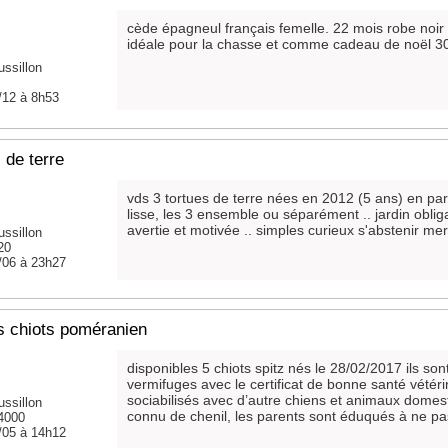
cède épagneul français femelle. 22 mois robe noir 
idéale pour la chasse et comme cadeau de noël 3
ssillon
/12 à 8h53
 de terre
vds 3 tortues de terre nées en 2012 (5 ans) en par
lisse, les 3 ensemble ou séparément .. jardin oblig
avertie et motivée .. simples curieux s'abstenir mer
ssillon
20
/06 à 23h27
s chiots poméranien
disponibles 5 chiots spitz nés le 28/02/2017 ils so
vermifuges avec le certificat de bonne santé vétérin
sociabilisés avec d’autre chiens et animaux domest
ssillon
connu de chenil, les parents sont éduqués à ne pas
34000
/05 à 14h12