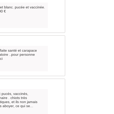
et blanc. pucée et vaccinée.
00 €
faite santé et carapace
atoire ..pour personne
ci
nt pucés, vaccinés,
aire . chiots très
iques, et ils non jamais
 aboyer, ce qui se...