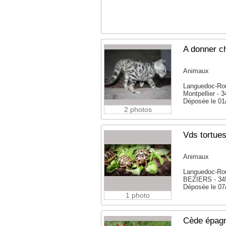
A donner c
Animaux
Languedoc-Rou
Montpellier - 
Déposée le 01
2 photos
Vds tortue
Animaux
Languedoc-Rou
BEZIERS - 34
Déposée le 07
1 photo
Cède épagn