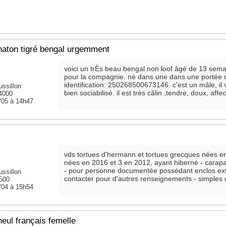
haton tigré bengal urgemment
voici un trÈs beau bengal non loof âgé de 13 semai
pour la compagnie. né dans une dans une portée 
identification: 250268500673146. c'est un mâle, il v
ssillon
bien sociabilisé. il est très câlin ,tendre, doux, aff
34000
/05 à 14h47
s
vds tortues d'hermann et tortues grecques nées e
nées en 2016 et 3 en 2012, ayant hiberné - carapac
- pour personne documentée possédant enclos ext
ssillon
contacter pour d'autres renseignements - simples c
500
/04 à 15h54
eul français femelle