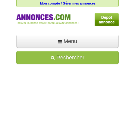
Mon compte / Gérer mes annonces
Trouvez la bonne affaire parmi
101320
annonces !
Menu
Accueil
Rechercher
Déposer une annonce
Toutes les annonces
Mon compte
Aide