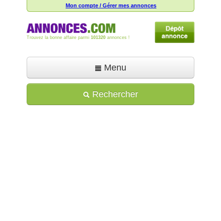
Mon compte / Gérer mes annonces
Trouvez la bonne affaire parmi
101320
annonces !
Menu
Accueil
Rechercher
Déposer une annonce
Toutes les annonces
Mon compte
Aide