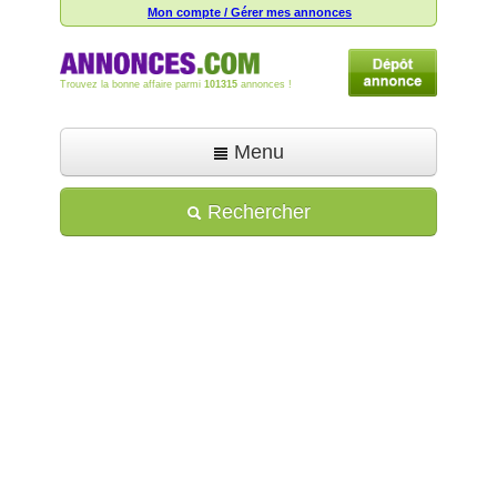
Mon compte / Gérer mes annonces
Trouvez la bonne affaire parmi
101315
annonces !
Menu
Accueil
Rechercher
Déposer une annonce
Toutes les annonces
Mon compte
Aide