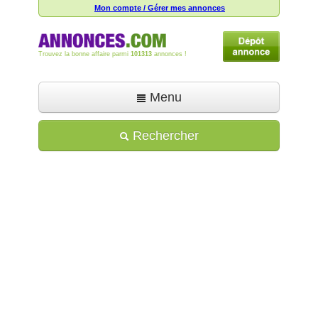
Mon compte / Gérer mes annonces
Trouvez la bonne affaire parmi
101313
annonces !
Menu
Accueil
Rechercher
Déposer une annonce
Toutes les annonces
Mon compte
Aide