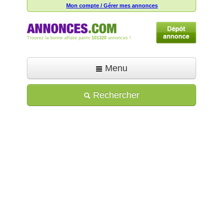
Mon compte / Gérer mes annonces
Trouvez la bonne affaire parmi
101320
annonces !
Menu
Accueil
Rechercher
Déposer une annonce
Toutes les annonces
Mon compte
Aide