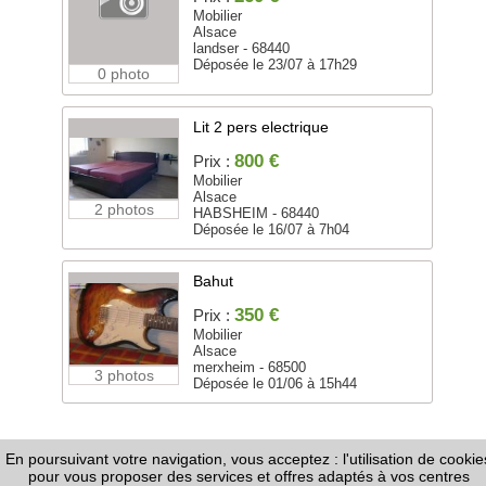
Mobilier
Alsace
landser - 68440
Déposée le 23/07 à 17h29
0 photo
Lit 2 pers electrique
800 €
Prix :
Mobilier
Alsace
2 photos
HABSHEIM - 68440
Déposée le 16/07 à 7h04
Bahut
350 €
Prix :
Mobilier
Alsace
merxheim - 68500
3 photos
Déposée le 01/06 à 15h44
En poursuivant votre navigation, vous acceptez : l'utilisation de cookie
FAQ
-
Règles de Diffusion
-
Informations Légales /
pour vous proposer des services et offres adaptés à vos centres
CGU
-
Page Google+
-
Nous contacter