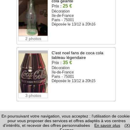
cola géante
25 €
Prix :
Décoration
Ile-de-France
Paris - 75001
Déposée le 13/12 à 20h16
2 photos
C'est noel fans de coca cola
tableau légendaire
35 €
Prix :
Décoration
Ile-de-France
Paris - 75001
Déposée le 13/12 à 20h15
3 photos
En poursuivant votre navigation, vous acceptez : l'utilisation de cookie
FAQ
-
Règles de Diffusion
-
Informations Légales /
pour vous proposer des services et offres adaptés à vos centres
CGU
-
Page Google+
-
Nous contacter
d'intérêts, et recevoir des offres personnalisées
En savoir plus
(X)