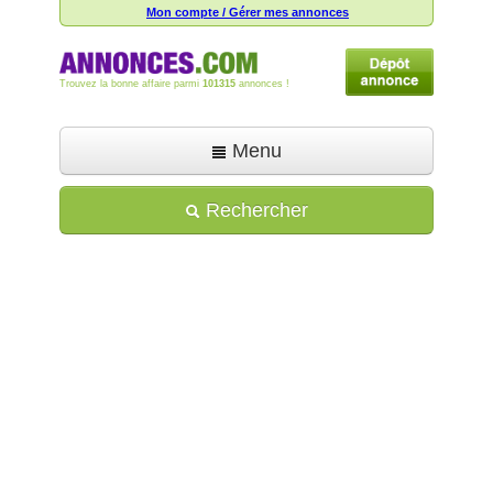
Mon compte / Gérer mes annonces
Trouvez la bonne affaire parmi
101315
annonces !
Menu
Accueil
Rechercher
Déposer une annonce
Toutes les annonces
Mon compte
Aide