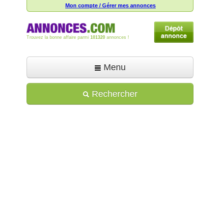
Mon compte / Gérer mes annonces
Trouvez la bonne affaire parmi
101320
annonces !
Menu
Accueil
Rechercher
Déposer une annonce
Toutes les annonces
Mon compte
Aide