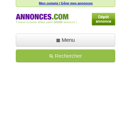
Mon compte / Gérer mes annonces
Trouvez la bonne affaire parmi
101320
annonces !
Menu
Accueil
Rechercher
Déposer une annonce
Toutes les annonces
Mon compte
Aide