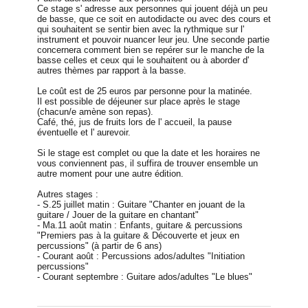
Ce stage s' adresse aux personnes qui jouent déjà un peu
de basse, que ce soit en autodidacte ou avec des cours et
qui souhaitent se sentir bien avec la rythmique sur l'
instrument et pouvoir nuancer leur jeu. Une seconde partie
concernera comment bien se repérer sur le manche de la
basse celles et ceux qui le souhaitent ou à aborder d'
autres thèmes par rapport à la basse.
Le coût est de 25 euros par personne pour la matinée.
Il est possible de déjeuner sur place après le stage
(chacun/e amène son repas).
Café, thé, jus de fruits lors de l' accueil, la pause
éventuelle et l' aurevoir.
Si le stage est complet ou que la date et les horaires ne
vous conviennent pas, il suffira de trouver ensemble un
autre moment pour une autre édition.
Autres stages :
- S.25 juillet matin : Guitare "Chanter en jouant de la
guitare / Jouer de la guitare en chantant"
- Ma.11 août matin : Enfants, guitare & percussions
"Premiers pas à la guitare & Découverte et jeux en
percussions" (à partir de 6 ans)
- Courant août : Percussions ados/adultes "Initiation
percussions"
- Courant septembre : Guitare ados/adultes "Le blues"