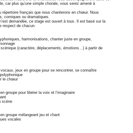
e, car plus qu’une simple chorale, vous serez amené à
répertoire français que nous chanterons en chœur. Nous
es, comiques ou dramatiques.
st demandée, ce stage est ouvert à tous. Il est basé sur la
 le respect de chacun.
yphoniques, harmonisations, chanter juste en groupe,
ersonnage
 scénique (caractère, déplacements, émotions…) à partir de
 vocaux, jeux en groupe pour se rencontrer, se connaître
 polyphonique
ur le chœur
 groupe pour libérer la voix et l’imaginaire
hant
n scène
 en groupe mélangeant jeu et chant
ques vocales