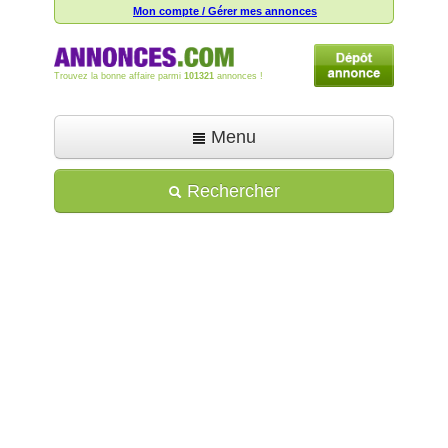
Mon compte / Gérer mes annonces
Trouvez la bonne affaire parmi
101321
annonces !
Menu
Accueil
Rechercher
Déposer une annonce
Toutes les annonces
Mon compte
Aide