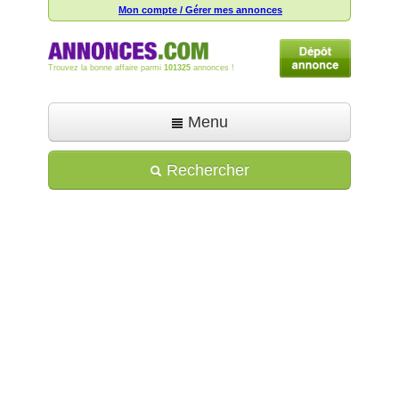
Mon compte / Gérer mes annonces
Trouvez la bonne affaire parmi
101325
annonces !
Menu
Accueil
Rechercher
Déposer une annonce
Toutes les annonces
Mon compte
Aide