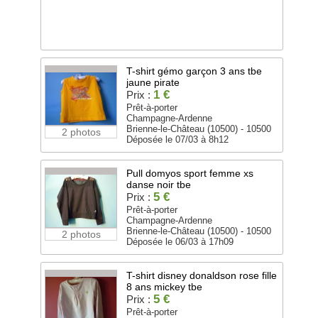
T-shirt gémo garçon 3 ans tbe
jaune pirate
1 €
Prix :
Prêt-à-porter
Champagne-Ardenne
Brienne-le-Château (10500) - 10500
2 photos
Déposée le 07/03 à 8h12
Pull domyos sport femme xs
danse noir tbe
5 €
Prix :
Prêt-à-porter
Champagne-Ardenne
Brienne-le-Château (10500) - 10500
2 photos
Déposée le 06/03 à 17h09
T-shirt disney donaldson rose fille
8 ans mickey tbe
5 €
Prix :
Prêt-à-porter