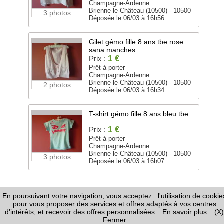
Champagne-Ardenne
Brienne-le-Château (10500) - 10500
3 photos
Déposée le 06/03 à 16h56
Gilet gémo fille 8 ans tbe rose
sana manches
1 €
Prix :
Prêt-à-porter
Champagne-Ardenne
Brienne-le-Château (10500) - 10500
2 photos
Déposée le 06/03 à 16h34
T-shirt gémo fille 8 ans bleu tbe
1 €
Prix :
Prêt-à-porter
Champagne-Ardenne
Brienne-le-Château (10500) - 10500
3 photos
Déposée le 06/03 à 16h07
En poursuivant votre navigation, vous acceptez : l'utilisation de cookie
FAQ
-
Règles de Diffusion
-
Informations Légales /
pour vous proposer des services et offres adaptés à vos centres
CGU
-
Page Google+
-
Nous contacter
d'intérêts, et recevoir des offres personnalisées
En savoir plus
(X)
Fermer
Copyright ©
Annonces.com