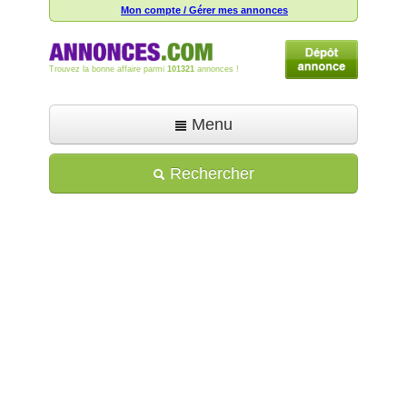
Mon compte / Gérer mes annonces
Trouvez la bonne affaire parmi
101321
annonces !
Menu
Accueil
Rechercher
Déposer une annonce
Toutes les annonces
Mon compte
Aide