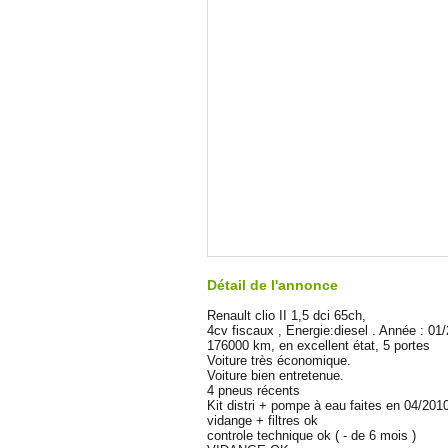
Détail de l'annonce
Renault clio II 1,5 dci 65ch,
4cv fiscaux , Energie:diesel . Année : 01
176000 km, en excellent état, 5 portes
Voiture très économique.
Voiture bien entretenue.
4 pneus récents
Kit distri + pompe à eau faites en 04/20
vidange + filtres ok
controle technique ok ( - de 6 mois )