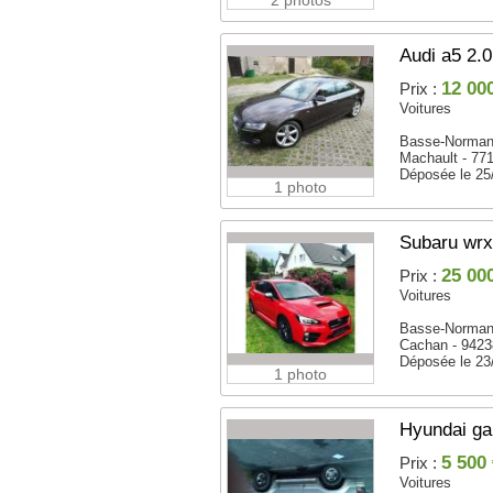
2 photos
Audi a5 2.0
12 00
Prix :
Voitures
Basse-Norman
Machault - 77
Déposée le 25
1 photo
Subaru wrx 
25 00
Prix :
Voitures
Basse-Norman
Cachan - 9423
Déposée le 23
1 photo
Hyundai ga
5 500
Prix :
Voitures