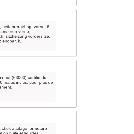
, beifahrerairbag, vorne, 6
e sensoren vorne,
ch, sitzheizung vordersitze,
lendbar, k...
i neuf (63000) certifié du
00 malus inclus. pour plus de
lement.
s ct:ok attelage fermeture
ion huile et liquides