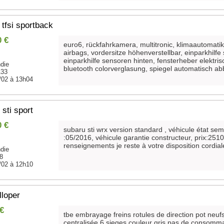
 tfsi sportback
0 €
euro6, rückfahrkamera, multitronic, klimaautomatik
airbags, vordersitze höhenverstellbar, einparkhilf
einparkhilfe sensoren hinten, fensterheber elektris
die
bluetooth colorverglasung, spiegel automatisch abb
133
/02 à 13h04
sti sport
0 €
subaru sti wrx version standard , véhicule état sem
:05/2016, véhicule garantie constructeur, prix:251
renseignements je reste à votre disposition cordia
die
8
/02 à 12h10
lloper
 €
tbe embrayage freins rotules de direction pot neuf
centralisée 6 sieges couleur gris pas de consommat