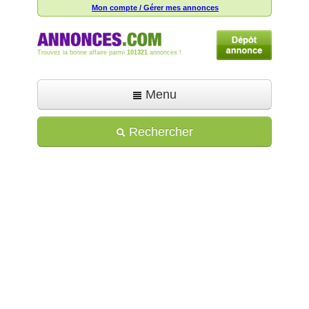
Mon compte / Gérer mes annonces
Trouvez la bonne affaire parmi
101321
annonces !
Menu
Accueil
Rechercher
Déposer une annonce
Toutes les annonces
Mon compte
Aide