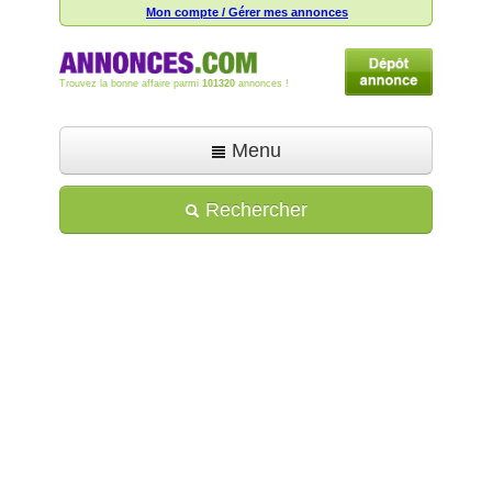
Mon compte / Gérer mes annonces
Trouvez la bonne affaire parmi
101320
annonces !
Menu
Accueil
Rechercher
Déposer une annonce
Toutes les annonces
Mon compte
Aide