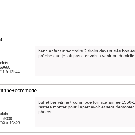
t
banc enfant avec tiroirs 2 tiroirs devant très bon éta
précise que je fait pas d envois a venir au domicile
alais
 59690
/11 à 12h44
 vitrine+commode
buffet bar vitrine+ commode formica annee 1960-197
restera monter pour l apercevoir et sera demonter le
photos
alais
 59000
/09 à 15h23