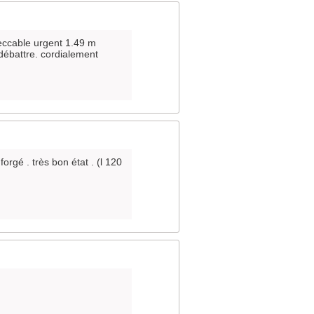
peccable urgent 1.49 m
débattre. cordialement
orgé . très bon état . (l 120