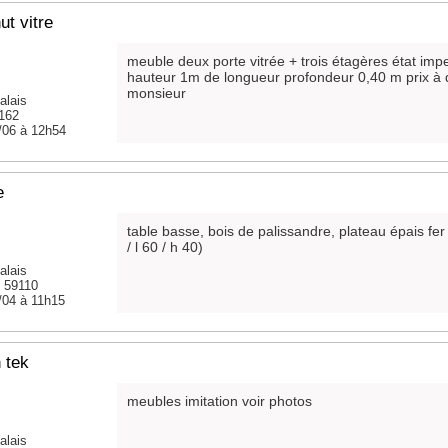
t vitre
meuble deux porte vitrée + trois étagères état im
hauteur 1m de longueur profondeur 0,40 m prix à 
monsieur
alais
9162
/06 à 12h54
e
table basse, bois de palissandre, plateau épais fer f
/ l 60 / h 40)
alais
- 59110
/04 à 11h15
 tek
meubles imitation voir photos
alais