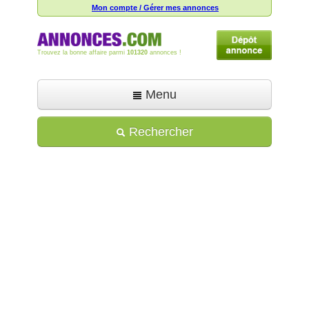
Mon compte / Gérer mes annonces
Trouvez la bonne affaire parmi
101320
annonces !
Menu
Accueil
Rechercher
Déposer une annonce
Toutes les annonces
Mon compte
Aide