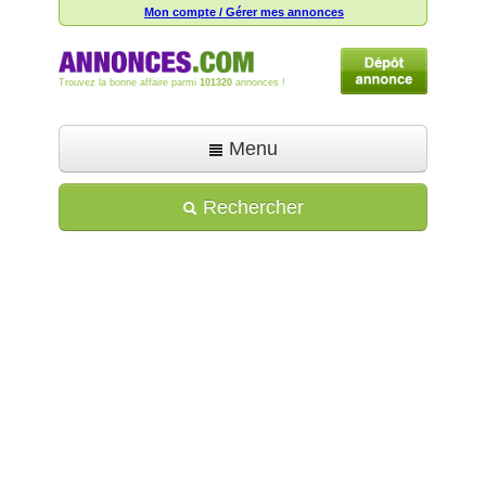
Mon compte / Gérer mes annonces
Trouvez la bonne affaire parmi
101320
annonces !
Menu
Accueil
Rechercher
Déposer une annonce
Toutes les annonces
Mon compte
Aide