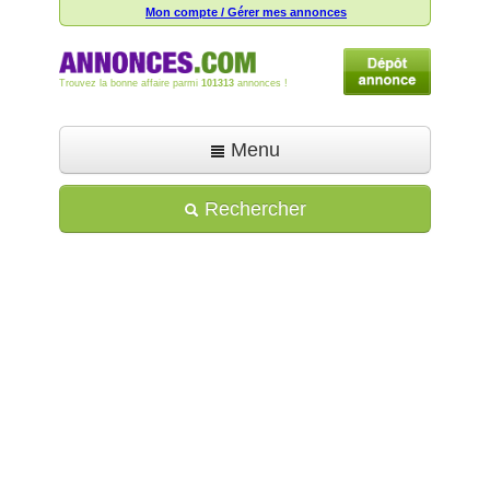
Mon compte / Gérer mes annonces
Trouvez la bonne affaire parmi
101313
annonces !
Menu
Accueil
Rechercher
Déposer une annonce
Toutes les annonces
Mon compte
Aide