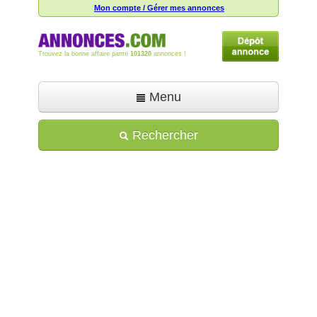
Mon compte / Gérer mes annonces
Trouvez la bonne affaire parmi
101320
annonces !
Menu
Accueil
Rechercher
Déposer une annonce
Toutes les annonces
Mon compte
Aide