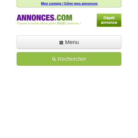
Mon compte / Gérer mes annonces
Trouvez la bonne affaire parmi
101321
annonces !
Menu
Accueil
Rechercher
Déposer une annonce
Toutes les annonces
Mon compte
Aide