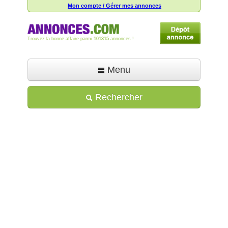
Mon compte / Gérer mes annonces
Trouvez la bonne affaire parmi
101315
annonces !
Menu
Accueil
Rechercher
Déposer une annonce
Toutes les annonces
Mon compte
Aide