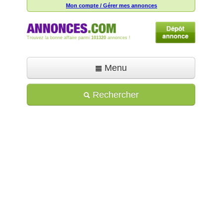
Mon compte / Gérer mes annonces
Trouvez la bonne affaire parmi
101320
annonces !
Menu
Accueil
Rechercher
Déposer une annonce
Toutes les annonces
Mon compte
Aide