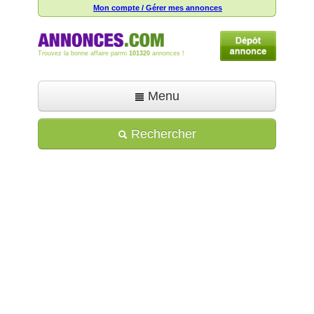
Mon compte / Gérer mes annonces
Trouvez la bonne affaire parmi
101320
annonces !
Menu
Accueil
Rechercher
Déposer une annonce
Toutes les annonces
Mon compte
Aide