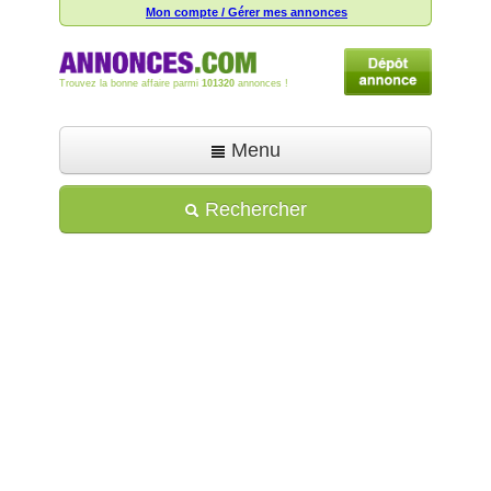
Mon compte / Gérer mes annonces
Trouvez la bonne affaire parmi
101320
annonces !
Menu
Accueil
Rechercher
Déposer une annonce
Toutes les annonces
Mon compte
Aide