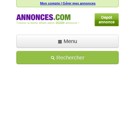
Mon compte / Gérer mes annonces
Trouvez la bonne affaire parmi
101320
annonces !
Menu
Accueil
Rechercher
Déposer une annonce
Toutes les annonces
Mon compte
Aide